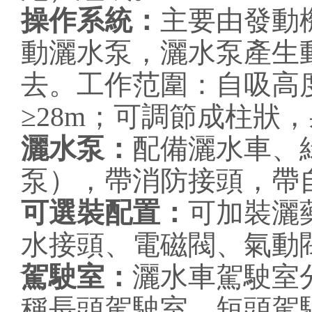
操作系統：
主要由發動
動灑水泵，灑水泵產生
去。工作范圍：自吸高度
≥28m；可調節成柱狀，
灑水泵：
配備灑水車、
泵），帶消防接頭，帶
可選裝配置：
可加裝灑
水接頭、電磁閥、氣動
駕駛室：
灑水車駕駛室
稱長頭駕駛室，短頭駕